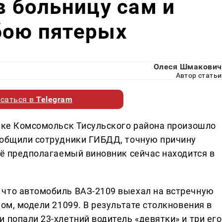
в больницу сам и
бою пятерых
Олеся Шмакович
Автор статьи
саться в
Telegram
ёлке Комсомольск Тисульского района произошло
ообщили сотрудники ГИБДД, точную причину
её предполагаемый виновник сейчас находится в
 что автомобиль ВАЗ-2109 выехал на встречную
Зом, модели 21099. В результате столкновения в
 попали 23-хлетний водитель «девятки» и три его