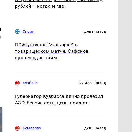
рублей – когда и где
й
Спорт
день назад
е
ПСЖ уступил "Мальорке" в
товарищеском матче. Сафонов
провел один тайм
Кузбасс
22 часа назад
Губернатор Кузбасса лично проверил
АЗС: бензин есть, цены падают
Кемерово
день назад