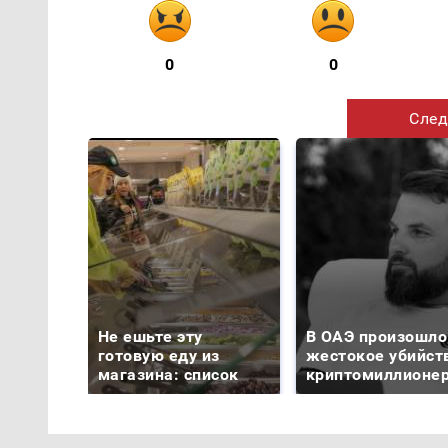
0
0
След
Не ешьте эту
В ОАЭ произошло
готовую еду из
жестокое убийст
магазина: список
криптомиллионе