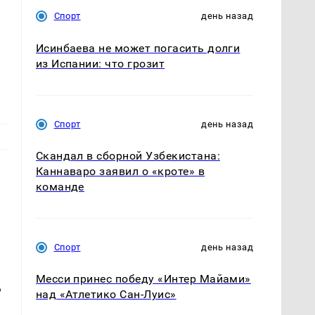
Спорт
день назад
Исинбаева не может погасить долги
из Испании: что грозит
Спорт
день назад
Скандал в сборной Узбекистана:
Каннаваро заявил о «кроте» в
команде
Спорт
день назад
Месси принес победу «Интер Майами»
ь
над «Атлетико Сан-Луис»
е