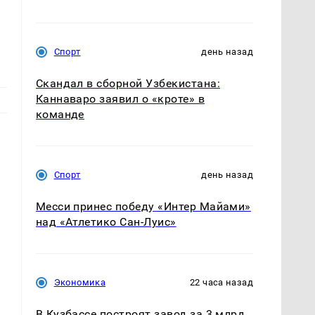
Спорт
день назад
Скандал в сборной Узбекистана:
Каннаваро заявил о «кроте» в
команде
Спорт
день назад
Месси принес победу «Интер Майами»
над «Атлетико Сан-Луис»
Экономика
22 часа назад
В Кузбассе построят завод за 3 млрд