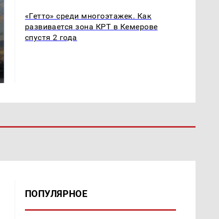
«Гетто» среди многоэтажек. Как
развивается зона КРТ в Кемерове
спустя 2 года
СМИ: В Химках на
полицейскую
В магазинах России
машину напали и
ажиотаж из-за этого
подожгли.
продукта: что купить?
ПОПУЛЯРНОЕ