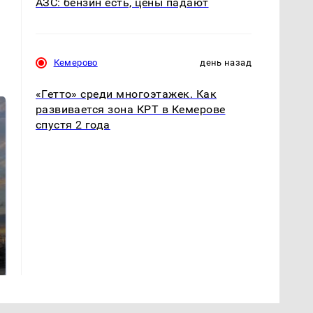
АЗС: бензин есть, цены падают
Кемерово
день назад
«Гетто» среди многоэтажек. Как
развивается зона КРТ в Кемерове
спустя 2 года
СМИ: В Химках на
полицейскую
В магазинах России
машину напали и
ажиотаж из-за этого
подожгли.
продукта: что купить?