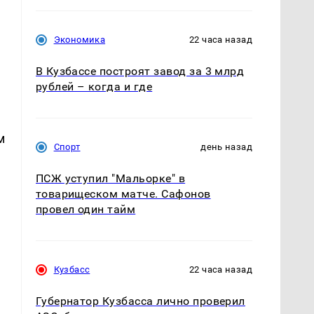
Экономика
22 часа назад
В Кузбассе построят завод за 3 млрд
рублей – когда и где
м
Спорт
день назад
ПСЖ уступил "Мальорке" в
товарищеском матче. Сафонов
провел один тайм
Кузбасс
22 часа назад
Губернатор Кузбасса лично проверил