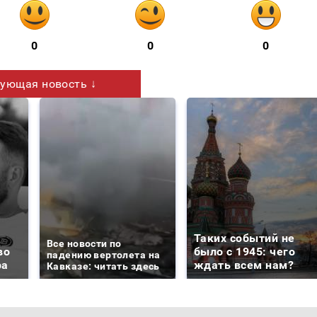
0
0
0
ующая новость ↓
Таких событий не
Все новости по
во
было с 1945: чего
падению вертолета на
ра
ждать всем нам?
Кавказе: читать здесь