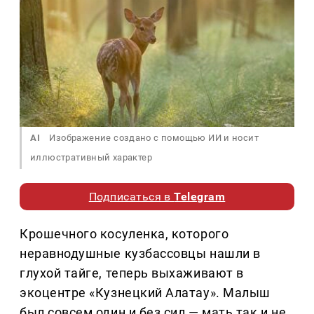
AI
Изображение создано с помощью ИИ и носит
иллюстративный характер
Подписаться в
Telegram
Крошечного косуленка, которого
неравнодушные кузбассовцы нашли в
глухой тайге, теперь выхаживают в
экоцентре «Кузнецкий Алатау». Малыш
был совсем один и без сил — мать так и не