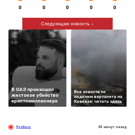
0
0
0
0
0
Следующая новость ↓
В ОАЭ произошло
Все новости по
жестокое убийство
падению вертолета на
криптомиллионера
Кавказе: читать здесь
Кузбасс
46 минут назад