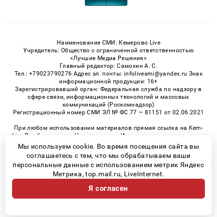
Наименование СМИ: Кемерово Live
Учредитель: Общество с ограниченной ответственностью
«Лучшие Медиа Решения»
Главный редактор: Самохин А. С.
Тел.: +79023790276 Адрес эл. почты: infolivesmi@yandex.ru Знак
информационной продукции: 16+
Зарегистрировавший орган: Федеральная служба по надзору в
сфере связи, информационных технологий и массовых
коммуникаций (Роскомнадзор)
Регистрационный номер СМИ ЭЛ № ФС 77 — 81151 от 02.06.2021
При любом использовании материалов прямая ссылка на Kem-
Live.Ru обязательна. Цитирование в Интернете возможно только
при наличии письменного разрешения.
Мы используем cookie. Во время посещения сайта вы
соглашаетесь с тем, что мы обрабатываем ваши
персональные данные с использованием метрик Яндекс
Метрика, top.mail.ru, LiveInternet.
© 2026 «Kem-Live» | Все права защищены
Я согласен
Возрастная категория сайта 16+
Политика конфиденциальности