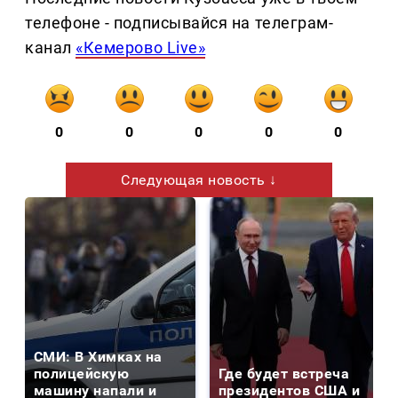
телефоне - подписывайся на телеграм-
канал
«Кемерово Live»
0
0
0
0
0
Следующая новость ↓
СМИ: В Химках на
полицейскую
Где будет встреча
машину напали и
президентов США и