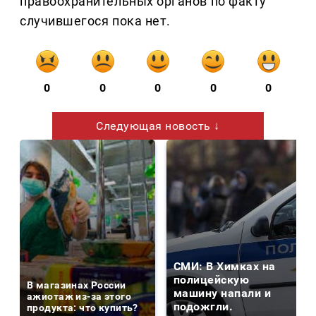
правоохранительных органов по факту
случившегося пока нет.
0
0
0
0
0
Следующая новость ↓
СМИ: В Химках на
полицейскую
В магазинах России
машину напали и
ажиотаж из-за этого
подожгли.
продукта: что купить?