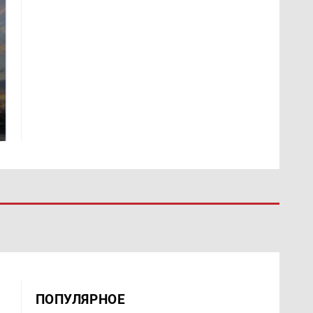
СМИ: В Химках на
полицейскую
В магазинах России
машину напали и
ажиотаж из-за этого
подожгли.
продукта: что купить?
ПОПУЛЯРНОЕ