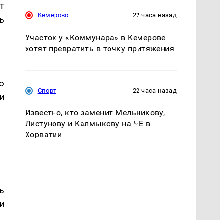
т
Кемерово
22 часа назад
ь
Участок у «Коммунара» в Кемерове
хотят превратить в точку притяжения
ю
Спорт
22 часа назад
и
Известно, кто заменит Мельникову,
Листунову и Калмыкову на ЧЕ в
Хорватии
ь
и