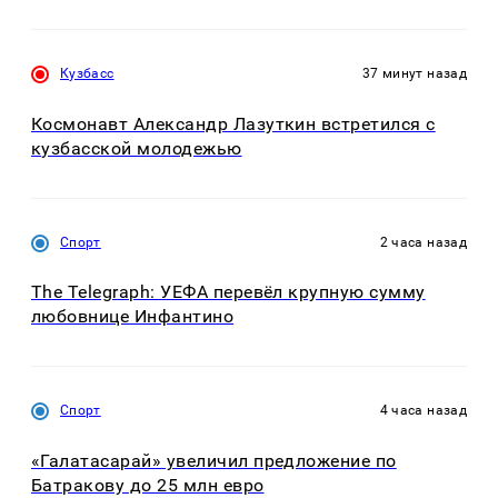
Кузбасс
37 минут назад
Космонавт Александр Лазуткин встретился с
кузбасской молодежью
Спорт
2 часа назад
The Telegraph: УЕФА перевёл крупную сумму
любовнице Инфантино
Спорт
4 часа назад
«Галатасарай» увеличил предложение по
Батракову до 25 млн евро