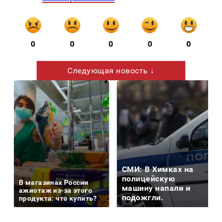
0
0
0
0
0
Следующая новость ↓
СМИ: В Химках на
полицейскую
В магазинах России
машину напали и
ажиотаж из-за этого
подожгли.
продукта: что купить?