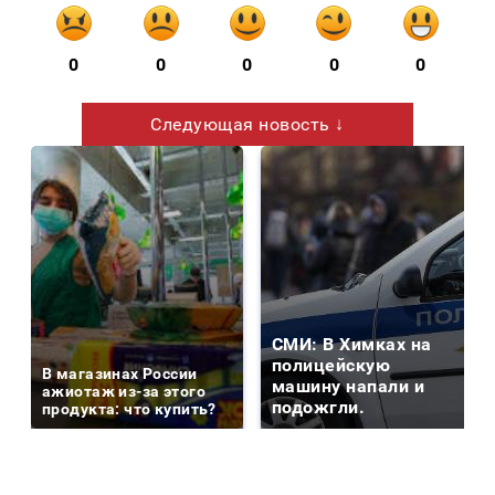
0
0
0
0
0
Следующая новость ↓
СМИ: В Химках на
полицейскую
В магазинах России
машину напали и
ажиотаж из-за этого
подожгли.
продукта: что купить?