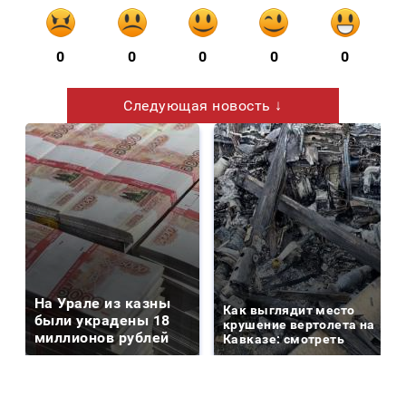
0
0
0
0
0
Следующая новость ↓
На Урале из казны
Как выглядит место
были украдены 18
крушение вертолета на
миллионов рублей
Кавказе: смотреть