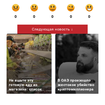
0
0
0
0
0
Следующая новость ↓
Не ешьте эту
В ОАЭ произошло
готовую еду из
жестокое убийство
магазина: список
криптомиллионера