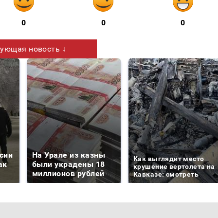
0
0
0
ующая новость ↓
сии
На Урале из казны
Как выглядит место
ак
были украдены 18
крушение вертолета на
миллионов рублей
Кавказе: смотреть