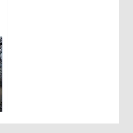
Не ешьте эту
В ОАЭ произошло
готовую еду из
жестокое убийство
магазина: список
криптомиллионера