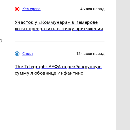
Кемерово
4 часа назад
Участок у «Коммунара» в Кемерове
хотят превратить в точку притяжения
о
Спорт
12 часов назад
The Telegraph: УЕФА перевёл крупную
сумму любовнице Инфантино