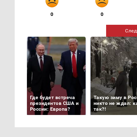
0
0
След
Где будет встреча
Такую зиму в Рос
президентов США и
никто не ждал: к
России: Европа?
так?!