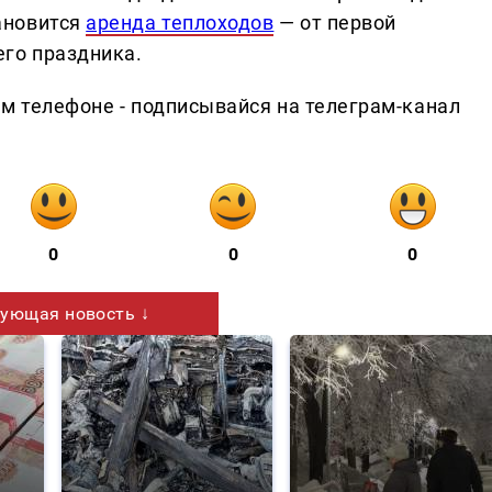
ановится
аренда теплоходов
— от первой
го праздника.
ем телефоне - подписывайся на телеграм-канал
0
0
0
ующая новость ↓