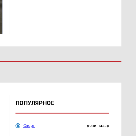
Не ешьте эту
В ОАЭ произошло
готовую еду из
жестокое убийство
магазина: список
криптомиллионера
ПОПУЛЯРНОЕ
Спорт
день назад