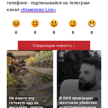
телефоне - подписывайся на телеграм-
канал
«Кемерово Live»
0
0
0
0
0
Следующая новость ↓
Не ешьте эту
В ОАЭ произошло
готовую еду из
жестокое убийство
магазина: список
криптомиллионера