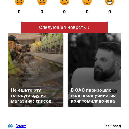
0
0
0
0
0
Следующая новость ↓
Не ешьте эту
В ОАЭ произошло
готовую еду из
жестокое убийство
магазина: список
криптомиллионера
Спорт
час назад