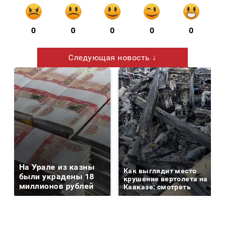
0
0
0
0
0
Следующая новость ↓
На Урале из казны
Как выглядит место
были украдены 18
крушение вертолета на
миллионов рублей
Кавказе: смотреть