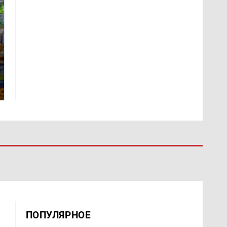
Такую зиму в России
Как выглядит место
никто не ждал: как
крушение вертолета на
так?!
Кавказе: смотреть
ПОПУЛЯРНОЕ