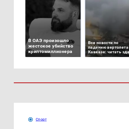
В ОАЭ произошло
Все новости по
жестокое убийство
падению вертолета
криптомиллионера
Кавказе: читать зд
Спорт