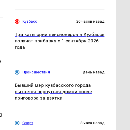
Кузбасс
20 часов назад
Три категории пенсионеров в Кузбассе
получат прибавку с 1 сентября 2026
года
я
Происшествия
день назад
Бывший мэр кузбасского города
пытается вернуться домой после
приговора за взятки
й
Спорт
3 часа назад