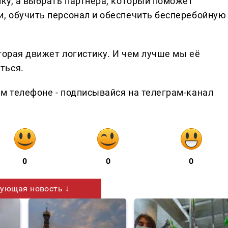
ику, а выбрать партнёра, который поможет
и, обучить персонал и обеспечить бесперебойную
торая движет логистику. И чем лучше мы её
ться.
ем телефоне - подписывайся на телеграм-канал
0
0
0
ующая новость ↓