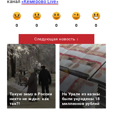
канал
«Кемерово Live»
0
0
0
0
0
Следующая новость ↓
Такую зиму в России
На Урале из казны
никто не ждал: как
были украдены 18
так?!
миллионов рублей