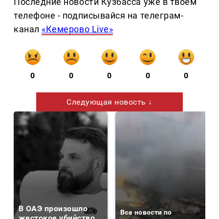
Последние новости Кузбасса уже в твоем
телефоне - подписывайся на телеграм-
канал
«Кемерово Live»
0
0
0
0
0
Следующая новость ↓
В ОАЭ произошло
Все новости по
жестокое убийство