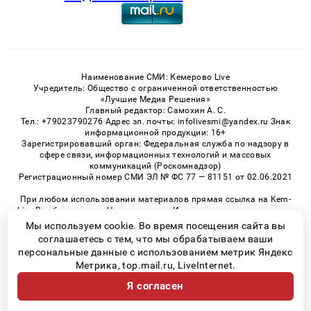
Наименование СМИ: Кемерово Live
Учредитель: Общество с ограниченной ответственностью
«Лучшие Медиа Решения»
Главный редактор: Самохин А. С.
Тел.: +79023790276 Адрес эл. почты: infolivesmi@yandex.ru Знак
информационной продукции: 16+
Зарегистрировавший орган: Федеральная служба по надзору в
сфере связи, информационных технологий и массовых
коммуникаций (Роскомнадзор)
Регистрационный номер СМИ ЭЛ № ФС 77 — 81151 от 02.06.2021
При любом использовании материалов прямая ссылка на Kem-
Live.Ru обязательна. Цитирование в Интернете возможно только
при наличии письменного разрешения.
Мы используем cookie. Во время посещения сайта вы
соглашаетесь с тем, что мы обрабатываем ваши
персональные данные с использованием метрик Яндекс
Метрика, top.mail.ru, LiveInternet.
© 2026 «Kem-Live» | Все права защищены
Я согласен
Возрастная категория сайта 16+
Политика конфиденциальности