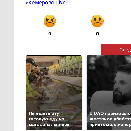
«Кемерово Live»
0
0
След
Не ешьте эту
В ОАЭ произошло
готовую еду из
жестокое убийст
магазина: список
криптомиллионе