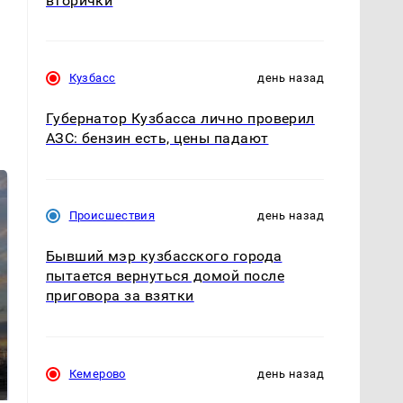
вторички
Кузбасс
день назад
Губернатор Кузбасса лично проверил
АЗС: бензин есть, цены падают
Происшествия
день назад
Бывший мэр кузбасского города
пытается вернуться домой после
приговора за взятки
СМИ: В Химках на
полицейскую
В магазинах России
машину напали и
ажиотаж из-за этого
Кемерово
день назад
подожгли.
продукта: что купить?