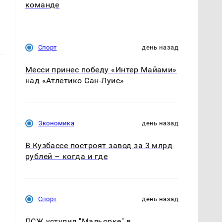
команде
Спорт
день назад
Месси принес победу «Интер Майами»
над «Атлетико Сан-Луис»
Экономика
день назад
В Кузбассе построят завод за 3 млрд
рублей – когда и где
Спорт
день назад
ПСЖ уступил "Мальорке" в