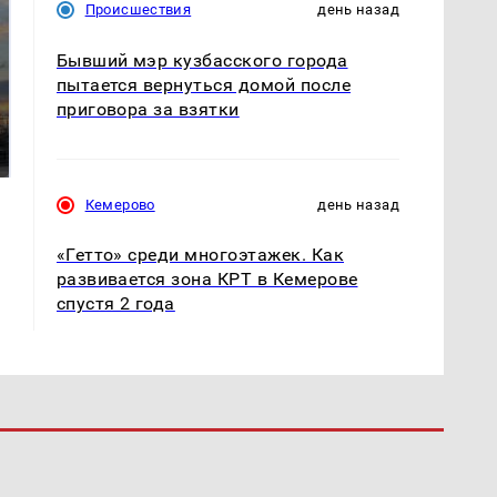
Происшествия
день назад
Бывший мэр кузбасского города
пытается вернуться домой после
СМИ: В Химках на
приговора за взятки
полицейскую
В магазинах России
машину напали и
ажиотаж из-за этого
подожгли.
продукта: что купить?
Кемерово
день назад
«Гетто» среди многоэтажек. Как
развивается зона КРТ в Кемерове
спустя 2 года