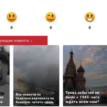
0
0
0
ующая новость ↓
Таких событий не
Все новости по
во
было с 1945: чего
падению вертолета на
ра
ждать всем нам?
Кавказе: читать здесь