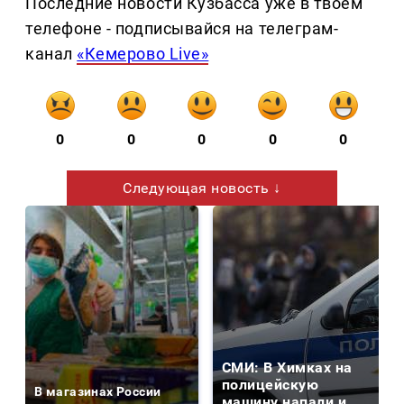
Последние новости Кузбасса уже в твоем
телефоне - подписывайся на телеграм-
канал
«Кемерово Live»
0
0
0
0
0
Следующая новость ↓
СМИ: В Химках на
полицейскую
В магазинах России
машину напали и