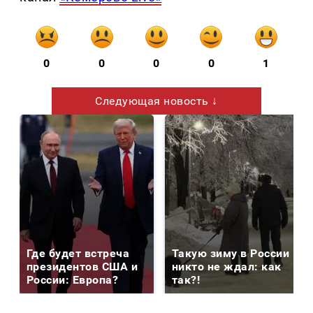
0
0
0
0
1
Следующая новость ↓
Где будет встреча
Такую зиму в России
президентов США и
никто не ждал: как
России: Европа?
так?!