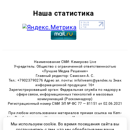
Наша статистика
Наименование СМИ: Кемерово Live
Учредитель: Общество с ограниченной ответственностью
«Лучшие Медиа Решения»
Главный редактор: Самохин А. С.
Тел.: +79023790276 Адрес эл. почты: infolivesmi@yandex.ru Знак
информационной продукции: 16+
Зарегистрировавший орган: Федеральная служба по надзору в
сфере связи, информационных технологий и массовых
коммуникаций (Роскомнадзор)
Регистрационный номер СМИ ЭЛ № ФС 77 — 81151 от 02.06.2021
При любом использовании материалов прямая ссылка на Kem-
Live.Ru обязательна. Цитирование в Интернете возможно только
при наличии письменного разрешения.
Мы используем cookie. Во время посещения сайта вы
соглашаетесь с тем, что мы обрабатываем ваши