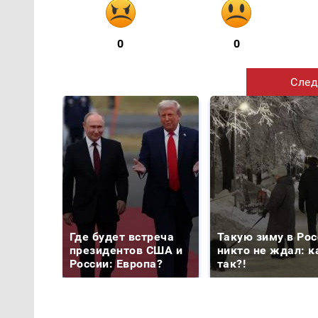
0
0
След
Где будет встреча
Такую зиму в Рос
президентов США и
никто не ждал: к
России: Европа?
так?!