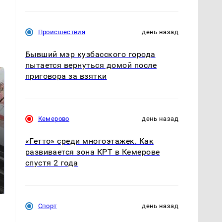
Происшествия
день назад
Бывший мэр кузбасского города
пытается вернуться домой после
приговора за взятки
Кемерово
день назад
«Гетто» среди многоэтажек. Как
развивается зона КРТ в Кемерове
спустя 2 года
Не ешьте эту
В ОАЭ произошло
готовую еду из
жестокое убийство
магазина: список
криптомиллионера
Спорт
день назад