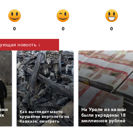
0
0
0
ующая новость ↓
сии
На Урале из казны
Как выглядит место
ак
были украдены 18
крушение вертолета на
миллионов рублей
Кавказе: смотреть