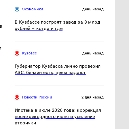
Экономика
день назад
В Кузбассе построят завод за 3 млрд
е
рублей – когда и где
м
Кузбасс
день назад
Губернатор Кузбасса лично проверил
АЗС: бензин есть, цены падают
а
Новости России
2 дня назад
Ипотека в июле 2026 года: коррекция
после рекордного июня и усиление
вторички