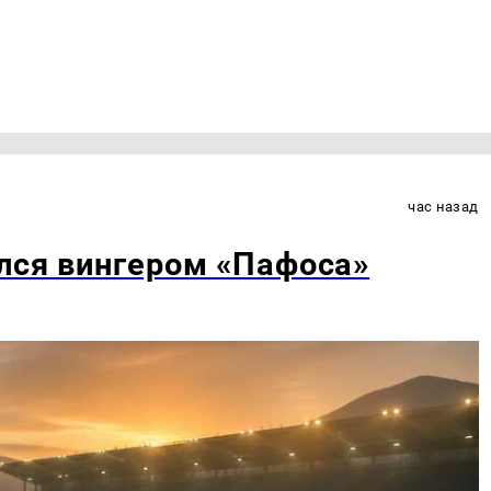
час назад
лся вингером «Пафоса»