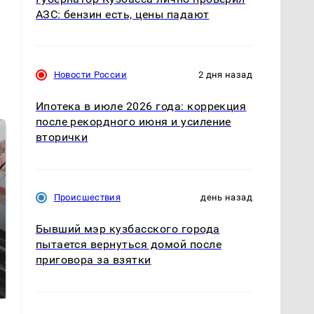
АЗС: бензин есть, цены падают
Новости России
2 дня назад
Ипотека в июле 2026 года: коррекция
после рекордного июня и усиление
вторички
Происшествия
день назад
Бывший мэр кузбасского города
пытается вернуться домой после
Не ешьте эту
В ОАЭ произошло
приговора за взятки
готовую еду из
жестокое убийство
магазина: список
криптомиллионера