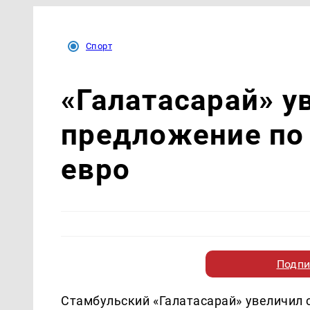
Спорт
«Галатасарай» у
предложение по 
евро
Подпи
Стамбульский «Галатасарай» увеличил 