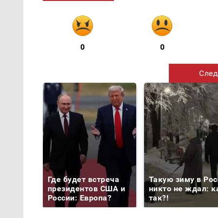
0
0
След
Где будет встреча
Такую зиму в Рос
президентов США и
никто не ждал: к
России: Европа?
так?!