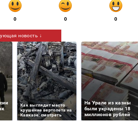
0
0
0
ующая новость ↓
сии
На Урале из казны
Как выглядит место
ак
были украдены 18
крушение вертолета на
миллионов рублей
Кавказе: смотреть