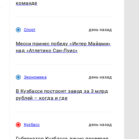
команде
Спорт
день назад
Месси принес победу «Интер Майами»
над «Атлетико Сан-Луис»
Экономика
день назад
В Кузбассе построят завод за 3 млрд
рублей – когда и где
Кузбасс
день назад
Губернатор Кузбасса лично проверил