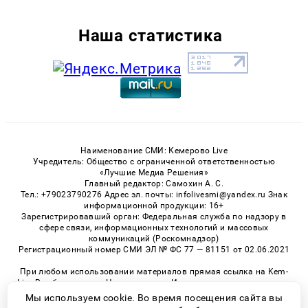
Наша статистика
Наименование СМИ: Кемерово Live
Учредитель: Общество с ограниченной ответственностью
«Лучшие Медиа Решения»
Главный редактор: Самохин А. С.
Тел.: +79023790276 Адрес эл. почты: infolivesmi@yandex.ru Знак
информационной продукции: 16+
Зарегистрировавший орган: Федеральная служба по надзору в
сфере связи, информационных технологий и массовых
коммуникаций (Роскомнадзор)
Регистрационный номер СМИ ЭЛ № ФС 77 — 81151 от 02.06.2021
При любом использовании материалов прямая ссылка на Kem-
Live.Ru обязательна. Цитирование в Интернете возможно только
при наличии письменного разрешения.
Мы используем cookie. Во время посещения сайта вы