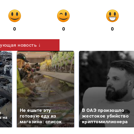
0
0
0
ующая новость ↓
Не ешьте эту
В ОАЭ произошло
о
готовую еду из
жестокое убийство
а на
магазина: список
криптомиллионера