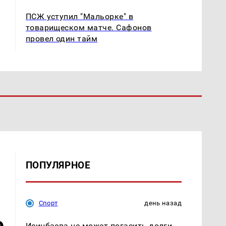
ПСЖ уступил "Мальорке" в
товарищеском матче. Сафонов
провел один тайм
ПОПУЛЯРНОЕ
Спорт
день назад
е
Исинбаева не может погасить долги