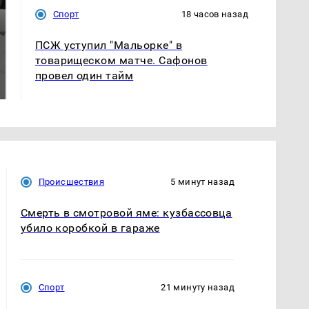
Спорт
18 часов назад
ПСЖ уступил "Мальорке" в
Таких событий не
товарищеском матче. Сафонов
Все новости по
было с 1945: чего
провел один тайм
падению вертолета на
ждать всем нам?
Кавказе: читать здесь
Происшествия
5 минут назад
Смерть в смотровой яме: кузбассовца
убило коробкой в гараже
Спорт
21 минуту назад