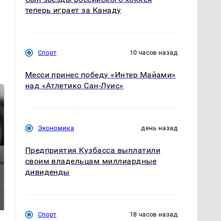
теперь играет за Канаду
Спорт
10 часов назад
Месси принес победу «Интер Майами»
над «Атлетико Сан-Луис»
Экономика
день назад
Предприятия Кузбасса выплатили
своим владельцам миллиардные
дивиденды
Таких событий не
Все новости по
было с 1945: чего
падению вертолета на
ждать всем нам?
Кавказе: читать здесь
Спорт
18 часов назад