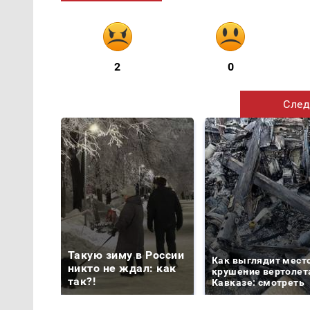
2
0
След
Такую зиму в России
Как выглядит мест
никто не ждал: как
крушение вертолет
так?!
Кавказе: смотреть