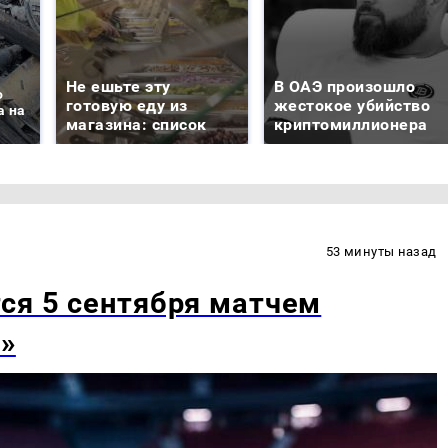
Не ешьте эту
В ОАЭ произошло
о
готовую еду из
жестокое убийство
а на
магазина: список
криптомиллионера
53 минуты назад
ся 5 сентября матчем
»