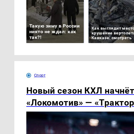
Такую зиму в России
Как выглядит мест
никто не ждал: как
крушение вертолет
так?!
Кавказе: смотреть
Спорт
Новый сезон КХЛ начнёт
«Локомотив» — «Трактор