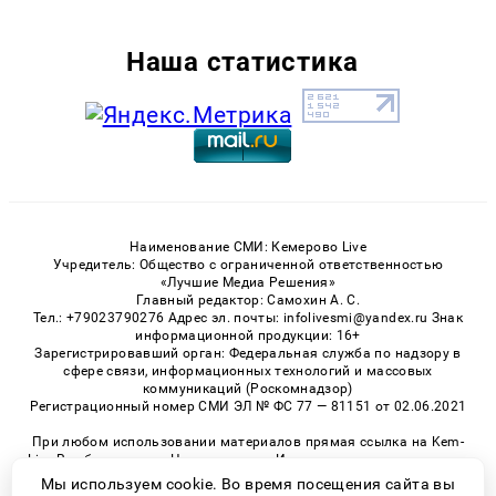
Наша статистика
Наименование СМИ: Кемерово Live
Учредитель: Общество с ограниченной ответственностью
«Лучшие Медиа Решения»
Главный редактор: Самохин А. С.
Тел.: +79023790276 Адрес эл. почты: infolivesmi@yandex.ru Знак
информационной продукции: 16+
Зарегистрировавший орган: Федеральная служба по надзору в
сфере связи, информационных технологий и массовых
коммуникаций (Роскомнадзор)
Регистрационный номер СМИ ЭЛ № ФС 77 — 81151 от 02.06.2021
При любом использовании материалов прямая ссылка на Kem-
Live.Ru обязательна. Цитирование в Интернете возможно только
при наличии письменного разрешения.
Мы используем cookie. Во время посещения сайта вы