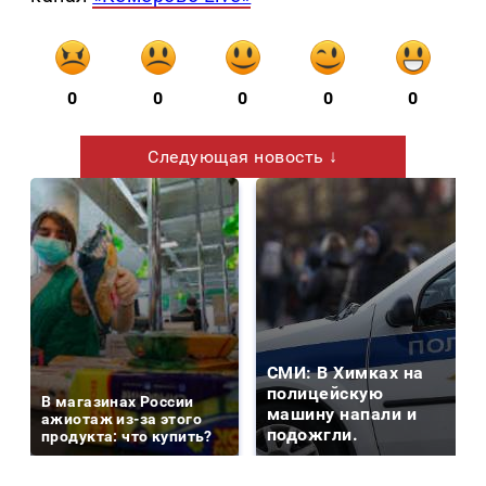
0
0
0
0
0
Следующая новость ↓
СМИ: В Химках на
полицейскую
В магазинах России
машину напали и
ажиотаж из-за этого
подожгли.
продукта: что купить?