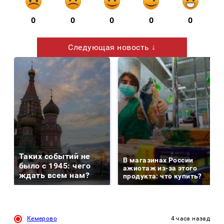
0
0
0
0
0
Следующая новость ↓
Таких событий не
В магазинах России
было с 1945: чего
ажиотаж из-за этого
ждать всем нам?
продукта: что купить?
Кемерово
4 часа назад