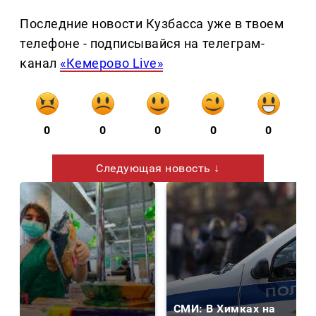
Последние новости Кузбасса уже в твоем
телефоне - подписывайся на телеграм-
канал
«Кемерово Live»
0
0
0
0
0
Следующая новость ↓
СМИ: В Химках на