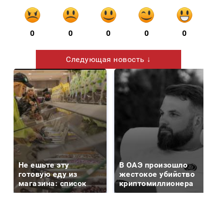
0
0
0
0
0
Следующая новость ↓
Не ешьте эту
В ОАЭ произошло
готовую еду из
жестокое убийство
магазина: список
криптомиллионера