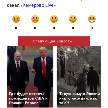
канал
«Кемерово Live»
0
0
0
0
0
Следующая новость ↓
Где будет встреча
Такую зиму в России
президентов США и
никто не ждал: как
России: Европа?
так?!