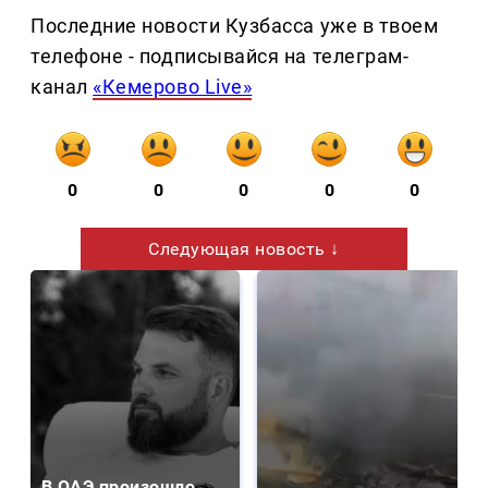
Последние новости Кузбасса уже в твоем
телефоне - подписывайся на телеграм-
канал
«Кемерово Live»
0
0
0
0
0
Следующая новость ↓
В ОАЭ произошло