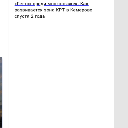
«Гетто» среди многоэтажек. Как
развивается зона КРТ в Кемерове
спустя 2 года
СМИ: В Химках на
полицейскую
В магазинах России
машину напали и
ажиотаж из-за этого
подожгли.
продукта: что купить?