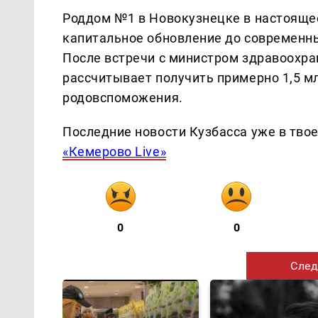
Роддом №1 в Новокузнецке в настоящее
капитальное обновление до современны
После встречи с министром здравоохр
рассчитывает получить примерно 1,5 м
родовспоможения.
Последние новости Кузбасса уже в тво
«Кемерово Live»
0
0
След