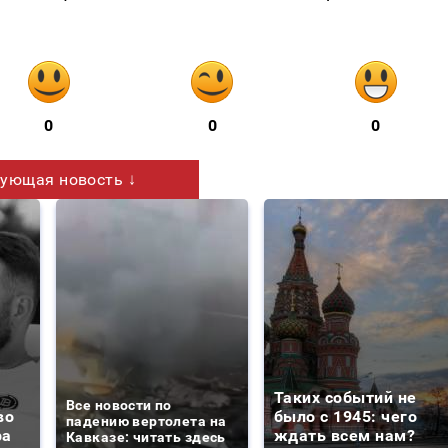
0
0
0
ующая новость ↓
Таких событий не
Все новости по
во
было с 1945: чего
падению вертолета на
ра
ждать всем нам?
Кавказе: читать здесь