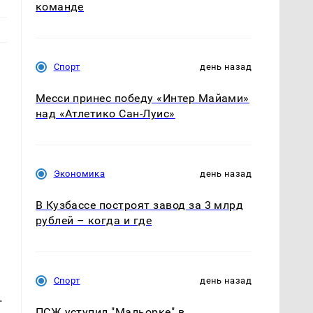
команде
Спорт
день назад
Месси принес победу «Интер Майами»
над «Атлетико Сан-Луис»
Экономика
день назад
В Кузбассе построят завод за 3 млрд
рублей – когда и где
Спорт
день назад
.
ПСЖ уступил "Мальорке" в