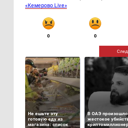
«Кемерово Live»
0
0
След
Не ешьте эту
В ОАЭ произошло
готовую еду из
жестокое убийст
магазина: список
криптомиллионе