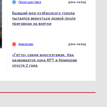
Происшествия
день назад
Бывший мэр кузбасского города
пытается вернуться домой после
приговора за взятки
СМИ: В Химках на
полицейскую
В магазинах России
машину напали и
ажиотаж из-за этого
подожгли.
продукта: что купить?
Кемерово
день назад
«Гетто» среди многоэтажек. Как
развивается зона КРТ в Кемерове
спустя 2 года