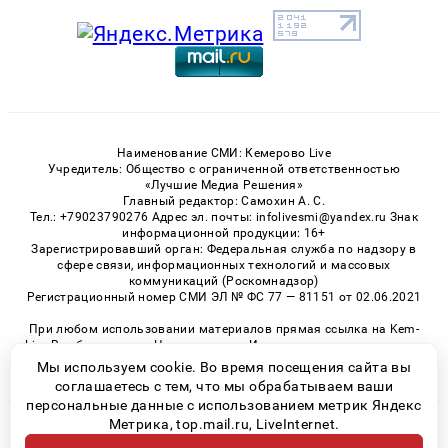
Наименование СМИ: Кемерово Live
Учредитель: Общество с ограниченной ответственностью
«Лучшие Медиа Решения»
Главный редактор: Самохин А. С.
Тел.: +79023790276 Адрес эл. почты: infolivesmi@yandex.ru Знак
информационной продукции: 16+
Зарегистрировавший орган: Федеральная служба по надзору в
сфере связи, информационных технологий и массовых
коммуникаций (Роскомнадзор)
Регистрационный номер СМИ ЭЛ № ФС 77 — 81151 от 02.06.2021
При любом использовании материалов прямая ссылка на Kem-
Live.Ru обязательна. Цитирование в Интернете возможно только
при наличии письменного разрешения.
Мы используем cookie. Во время посещения сайта вы
соглашаетесь с тем, что мы обрабатываем ваши
персональные данные с использованием метрик Яндекс
Метрика, top.mail.ru, LiveInternet.
© 2026 «Kem-Live» | Все права защищены