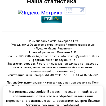
Наша статистика
Наименование СМИ: Кемерово Live
Учредитель: Общество с ограниченной ответственностью
«Лучшие Медиа Решения»
Главный редактор: Самохин А. С.
Тел.: +79023790276 Адрес эл. почты: infolivesmi@yandex.ru Знак
информационной продукции: 16+
Зарегистрировавший орган: Федеральная служба по надзору в
сфере связи, информационных технологий и массовых
коммуникаций (Роскомнадзор)
Регистрационный номер СМИ ЭЛ № ФС 77 — 81151 от 02.06.2021
При любом использовании материалов прямая ссылка на Kem-
Live.Ru обязательна. Цитирование в Интернете возможно только
при наличии письменного разрешения.
Мы используем cookie. Во время посещения сайта вы
соглашаетесь с тем, что мы обрабатываем ваши
персональные данные с использованием метрик Яндекс
Метрика, top.mail.ru, LiveInternet.