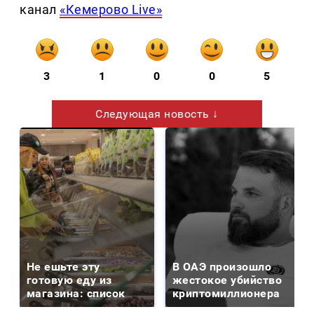
канал
«Кемерово Live»
3
1
0
0
5
Следующая новость ↓
Не ешьте эту
В ОАЭ произошло
готовую еду из
жестокое убийство
магазина: список
криптомиллионера