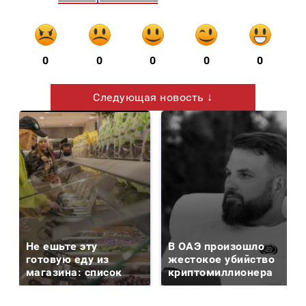
0
0
0
0
0
Следующая новость ↓
Не ешьте эту
В ОАЭ произошло
готовую еду из
жестокое убийство
магазина: список
криптомиллионера