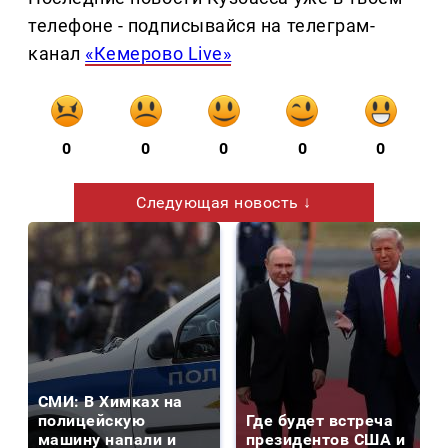
телефоне - подписывайся на телеграм-
канал
«Кемерово Live»
0
0
0
0
0
Следующая новость ↓
СМИ: В Химках на
полицейскую
Где будет встреча
машину напали и
президентов США и