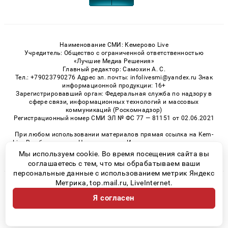
Наименование СМИ: Кемерово Live
Учредитель: Общество с ограниченной ответственностью
«Лучшие Медиа Решения»
Главный редактор: Самохин А. С.
Тел.: +79023790276 Адрес эл. почты: infolivesmi@yandex.ru Знак
информационной продукции: 16+
Зарегистрировавший орган: Федеральная служба по надзору в
сфере связи, информационных технологий и массовых
коммуникаций (Роскомнадзор)
Регистрационный номер СМИ ЭЛ № ФС 77 — 81151 от 02.06.2021
При любом использовании материалов прямая ссылка на Kem-
Live.Ru обязательна. Цитирование в Интернете возможно только
при наличии письменного разрешения.
Мы используем cookie. Во время посещения сайта вы
соглашаетесь с тем, что мы обрабатываем ваши
персональные данные с использованием метрик Яндекс
Метрика, top.mail.ru, LiveInternet.
© 2026 «Kem-Live» | Все права защищены
Я согласен
Возрастная категория сайта 16+
Политика конфиденциальности