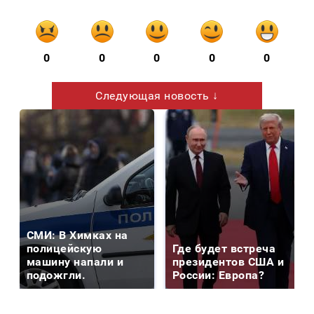
0
0
0
0
0
Следующая новость ↓
СМИ: В Химках на
полицейскую
Где будет встреча
машину напали и
президентов США и
подожгли.
России: Европа?