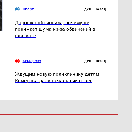
Спорт
день назад
Не ешьте эту
В ОАЭ произошло
готовую еду из
жестокое убийство
Дорошко объяснила, почему не
магазина: список
криптомиллионера
понимает шума из-за обвинений в
плагиате
Кемерово
день назад
Ждущим новую поликлинику детям
Кемерова дали печальный ответ