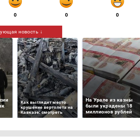
0
0
0
ующая новость ↓
сии
На Урале из казны
Как выглядит место
ак
были украдены 18
крушение вертолета на
миллионов рублей
Кавказе: смотреть