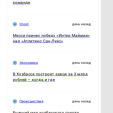
команде
Спорт
день назад
Месси принес победу «Интер Майами»
над «Атлетико Сан-Луис»
Экономика
день назад
В Кузбассе построят завод за 3 млрд
рублей – когда и где
Происшествия
день назад
Бывший мэр кузбасского города