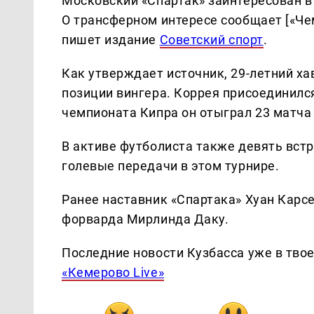
Московский «Спартак» заинтересован в
О трансферном интересе сообщает [«Чем
пишет издание
Советский спорт
.
Как утверждает источник, 29-летний ха
позиции вингера. Коррея присоединился
чемпионата Кипра он отыграл 23 матча 
В активе футболиста также девять встре
голевые передачи в этом турнире.
Ранее наставник «Спартака» Хуан Карс
форварда Мирлинда Даку.
Последние новости Кузбасса уже в тво
«Кемерово Live»