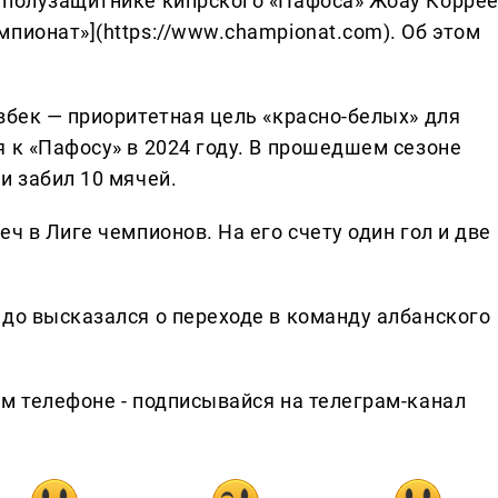
 полузащитнике кипрского «Пафоса» Жоау Коррее
пионат»](https://www.championat.com). Об этом
вбек — приоритетная цель «красно-белых» для
 к «Пафосу» в 2024 году. В прошедшем сезоне
и забил 10 мячей.
ч в Лиге чемпионов. На его счету один гол и две
едо высказался о переходе в команду албанского
ем телефоне - подписывайся на телеграм-канал