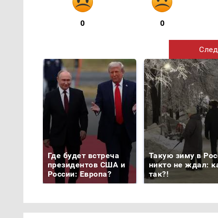
0
0
След
Где будет встреча
Такую зиму в Рос
президентов США и
никто не ждал: к
России: Европа?
так?!