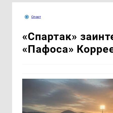
Спорт
«Спартак» заинт
«Пафоса» Корре