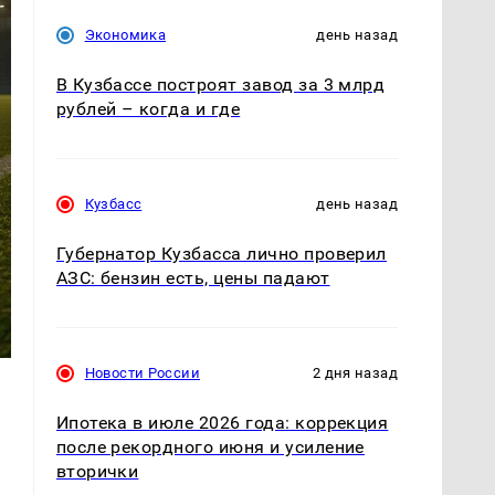
Экономика
день назад
В Кузбассе построят завод за 3 млрд
рублей – когда и где
Кузбасс
день назад
Губернатор Кузбасса лично проверил
АЗС: бензин есть, цены падают
Новости России
2 дня назад
Ипотека в июле 2026 года: коррекция
после рекордного июня и усиление
вторички