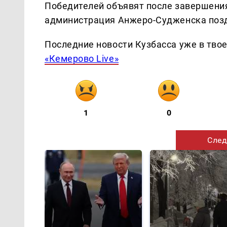
Победителей объявят после завершения
администрация Анжеро-Судженска позд
Последние новости Кузбасса уже в тво
«Кемерово Live»
1
0
След