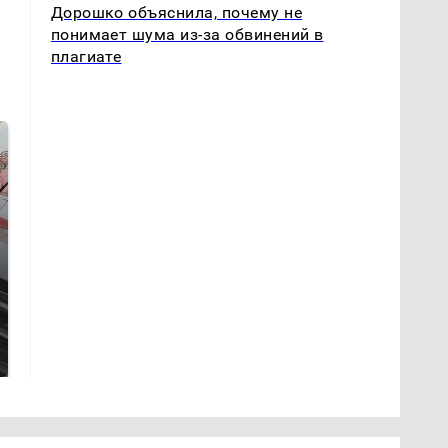
Дорошко объяснила, почему не
понимает шума из-за обвинений в
плагиате
Не ешьте эту
В ОАЭ произошло
готовую еду из
жестокое убийство
магазина: список
криптомиллионера