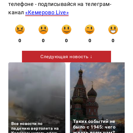
телефоне - подписывайся на телеграм-
канал
«Кемерово Live»
0
0
0
0
0
Следующая новость ↓
Таких событий не
Все новости по
было с 1945: чего
падению вертолета на
ждать всем нам?