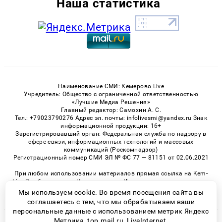
Наша статистика
Наименование СМИ: Кемерово Live
Учредитель: Общество с ограниченной ответственностью
«Лучшие Медиа Решения»
Главный редактор: Самохин А. С.
Тел.: +79023790276 Адрес эл. почты: infolivesmi@yandex.ru Знак
информационной продукции: 16+
Зарегистрировавший орган: Федеральная служба по надзору в
сфере связи, информационных технологий и массовых
коммуникаций (Роскомнадзор)
Регистрационный номер СМИ ЭЛ № ФС 77 — 81151 от 02.06.2021
При любом использовании материалов прямая ссылка на Kem-
Live.Ru обязательна. Цитирование в Интернете возможно только
при наличии письменного разрешения.
Мы используем cookie. Во время посещения сайта вы
соглашаетесь с тем, что мы обрабатываем ваши
персональные данные с использованием метрик Яндекс
Метрика, top.mail.ru, LiveInternet.