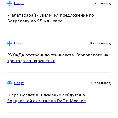
Спорт
час назад
«Галатасарай» увеличил предложение по
Батракову до 25 млн евро
Спорт
3 часа назад
РУСАДА отстранило теннисиста Карловского на
три года за нарушения
Спорт
4 часа назад
Шара Буллет и Шлеменко сойдутся в
борцовской схватке на RAF в Москве