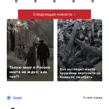
0
0
0
0
0
Следующая новость ↓
Такую зиму в России
Как выглядит место
никто не ждал: как
крушение вертолета на
так?!
Кавказе: смотреть
Спорт
2 часа назад