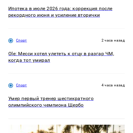
Ипотека в июле 2026 года: коррекция после
рекордного июня и усиление вторички
Спорт
2 часа назад
Ole: Месси хотел улететь к отцу в разгар ЧМ,
когда тот умирал
Спорт
4 часа назад
Умер первый тренер шестикратного
олимпийского чемпиона Щербо