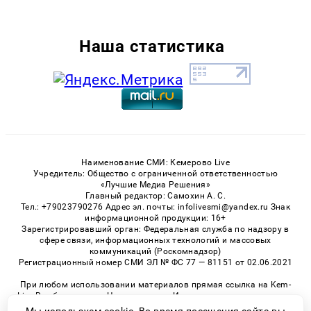
Наша статистика
Наименование СМИ: Кемерово Live
Учредитель: Общество с ограниченной ответственностью
«Лучшие Медиа Решения»
Главный редактор: Самохин А. С.
Тел.: +79023790276 Адрес эл. почты: infolivesmi@yandex.ru Знак
информационной продукции: 16+
Зарегистрировавший орган: Федеральная служба по надзору в
сфере связи, информационных технологий и массовых
коммуникаций (Роскомнадзор)
Регистрационный номер СМИ ЭЛ № ФС 77 — 81151 от 02.06.2021
При любом использовании материалов прямая ссылка на Kem-
Live.Ru обязательна. Цитирование в Интернете возможно только
при наличии письменного разрешения.