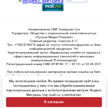
Наименование СМИ: Кемерово Live
Учредитель: Общество с ограниченной ответственностью
«Лучшие Медиа Решения»
Главный редактор: Самохин А. С.
Тел.: +79023790276 Адрес эл. почты: infolivesmi@yandex.ru Знак
информационной продукции: 16+
Зарегистрировавший орган: Федеральная служба по надзору в
сфере связи, информационных технологий и массовых
коммуникаций (Роскомнадзор)
Регистрационный номер СМИ ЭЛ № ФС 77 — 81151 от 02.06.2021
При любом использовании материалов прямая ссылка на Kem-
Live.Ru обязательна. Цитирование в Интернете возможно только
при наличии письменного разрешения.
Мы используем cookie. Во время посещения сайта вы
соглашаетесь с тем, что мы обрабатываем ваши
персональные данные с использованием метрик Яндекс
Метрика, top.mail.ru, LiveInternet.
© 2026 «Kem-Live» | Все права защищены
Я согласен
Возрастная категория сайта 16+
Политика конфиденциальности