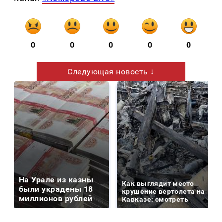
0
0
0
0
0
Следующая новость ↓
На Урале из казны
Как выглядит место
были украдены 18
крушение вертолета на
миллионов рублей
Кавказе: смотреть