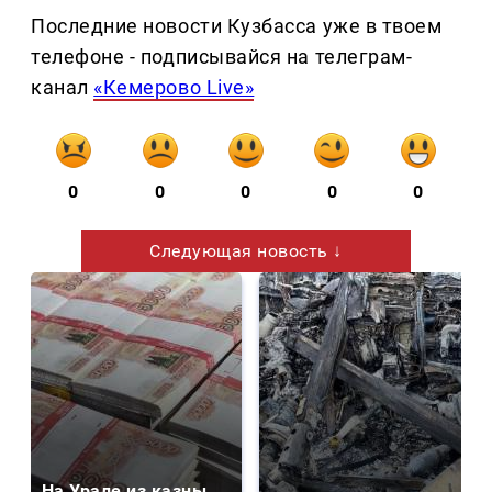
Последние новости Кузбасса уже в твоем
телефоне - подписывайся на телеграм-
канал
«Кемерово Live»
0
0
0
0
0
Следующая новость ↓
На Урале из казны