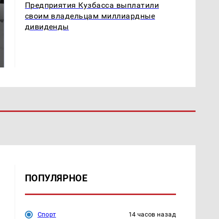
Предприятия Кузбасса выплатили
своим владельцам миллиардные
дивиденды
Таких событий не
Все новости по
было с 1945: чего
падению вертолета на
ждать всем нам?
Кавказе: читать здесь
ПОПУЛЯРНОЕ
Спорт
14 часов назад