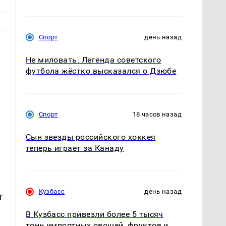
Спорт
день назад
Не миловать. Легенда советского
футбола жёстко высказался о Дзюбе
Спорт
18 часов назад
Сын звезды российского хоккея
теперь играет за Канаду
В
Кузбасс
день назад
т
В Кузбасс привезли более 5 тысяч
тонн импортных овощей, фруктов и