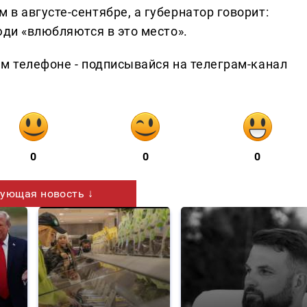
в августе-сентябре, а губернатор говорит:
юди «влюбляются в это место».
ем телефоне - подписывайся на телеграм-канал
0
0
0
ующая новость ↓