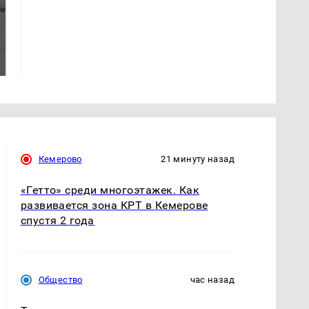
Таких событий не
Все новости по
было с 1945: чего
падению вертолета на
ждать всем нам?
Кавказе: читать здесь
Кемерово
21 минуту назад
«Гетто» среди многоэтажек. Как
развивается зона КРТ в Кемерове
спустя 2 года
Общество
час назад