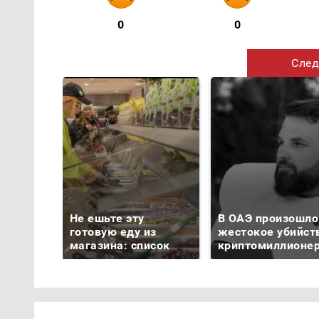
0
0
След
Не ешьте эту
В ОАЭ произошло
готовую еду из
жестокое убийст
магазина: список
криптомиллионе