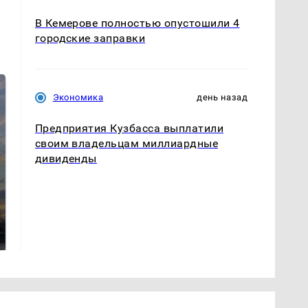
В Кемерове полностью опустошили 4
городские заправки
Экономика
день назад
Предприятия Кузбасса выплатили
своим владельцам миллиардные
дивиденды
СМИ: В Химках на
полицейскую
В магазинах России
машину напали и
ажиотаж из-за этого
подожгли.
продукта: что купить?