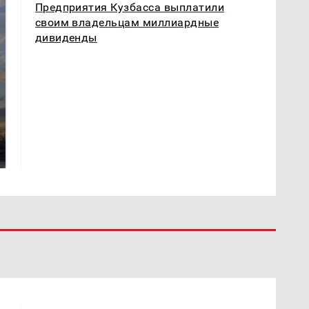
Предприятия Кузбасса выплатили
своим владельцам миллиардные
дивиденды
СМИ: В Химках на
полицейскую
В магазинах России
машину напали и
ажиотаж из-за этого
подожгли.
продукта: что купить?