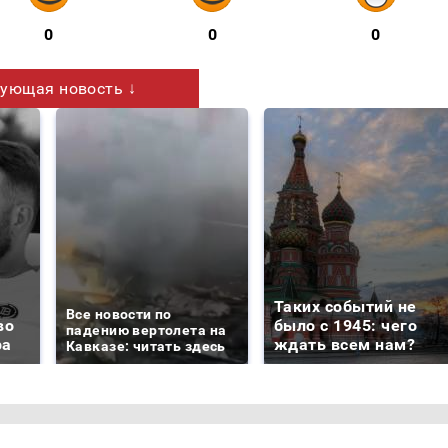
0
0
0
ующая новость ↓
Таких событий не
Все новости по
во
было с 1945: чего
падению вертолета на
ра
ждать всем нам?
Кавказе: читать здесь