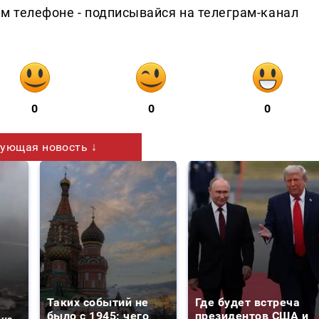
ем телефоне - подписывайся на телеграм-канал
0
0
0
ующая новость ↓
Таких событий не
Где будет встреча
было с 1945: чего
президентов США и
 на