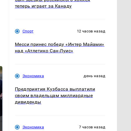
теперь играет за Канаду
Спорт
12 часов назад
Месси принес победу «Интер Майами»
над «Атлетико Сан-Луис»
Экономика
день назад
Предприятия Кузбасса выплатили
своим владельцам миллиардные
дивиденды
Такую зиму в России
Как выглядит место
Экономика
7 часов назад
никто не ждал: как
крушение вертолета на