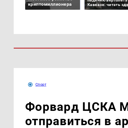
криптомиллионера
Кавказе: читать зд
Спорт
Форвард ЦСКА М
отправиться в а