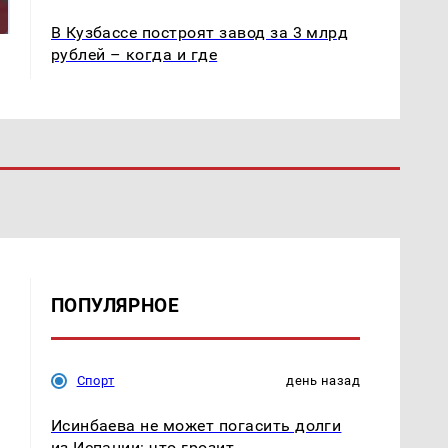
так?!
Кавказе: смотреть
В Кузбассе построят завод за 3 млрд
рублей – когда и где
ПОПУЛЯРНОЕ
Спорт
день назад
Исинбаева не может погасить долги
из Испании: что грозит