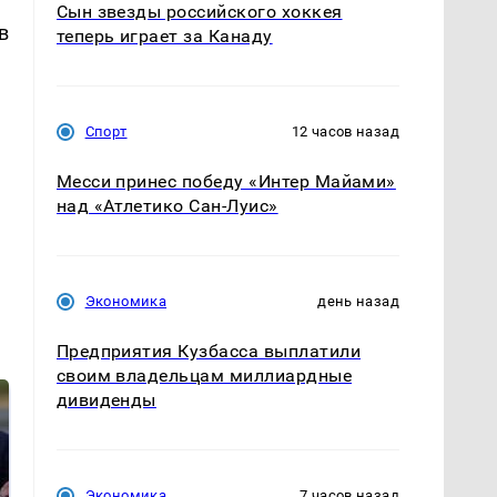
Сын звезды российского хоккея
в
теперь играет за Канаду
Спорт
12 часов назад
Месси принес победу «Интер Майами»
над «Атлетико Сан-Луис»
Экономика
день назад
Предприятия Кузбасса выплатили
своим владельцам миллиардные
дивиденды
Экономика
7 часов назад