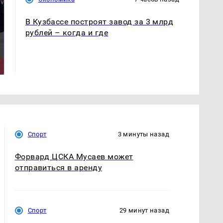
В Кузбассе построят завод за 3 млрд
рублей – когда и где
Такую зиму в России
Как выглядит место
никто не ждал: как
крушение вертолета на
так?!
Кавказе: смотреть
Спорт
3 минуты назад
Форвард ЦСКА Мусаев может
отправиться в аренду
Спорт
29 минут назад