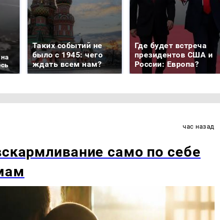
Таких событий не
Где будет встреча
было с 1945: чего
президентов США и
 на
ждать всем нам?
России: Европа?
есь
час назад
вскармливание само по себе
мам