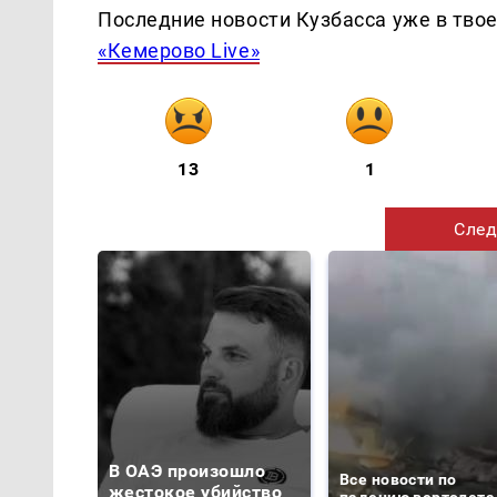
Последние новости Кузбасса уже в тво
«Кемерово Live»
13
1
След
В ОАЭ произошло
Все новости по
жестокое убийство
падению вертолета