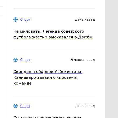
Спорт
день назад
Не миловать. Легенда советского
футбола жёстко высказался о Дзюбе
ь
Спорт
9 часов назад
Скандал в сборной Узбекистана:
т
Каннаваро заявил о «кроте» в
команде
Спорт
день назад
Сын звезды российского хоккея