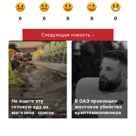
0
0
0
0
0
Следующая новость ↓
Не ешьте эту
В ОАЭ произошло
готовую еду из
жестокое убийство
магазина: список
криптомиллионера