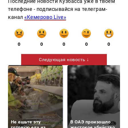
Последние новости Кузбасса уже в твоем
телефоне - подписывайся на телеграм-
канал
«Кемерово Live»
0
0
0
0
0
Следующая новость ↓
Не ешьте эту
В ОАЭ произошло
готовую еду из
жестокое убийство