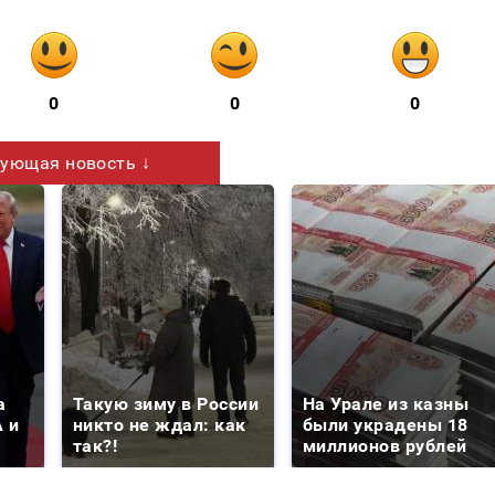
0
0
0
ующая новость ↓
а
Такую зиму в России
На Урале из казны
 и
никто не ждал: как
были украдены 18
так?!
миллионов рублей