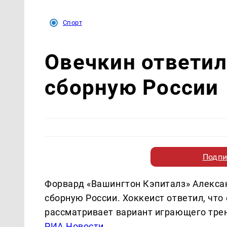
Спорт
Овечкин ответил
сборную России
Подпи
Форвард «Вашингтон Кэпиталз» Алексан
сборную России. Хоккеист ответил, что
рассматривает вариант играющего трен
РИА Новости
.