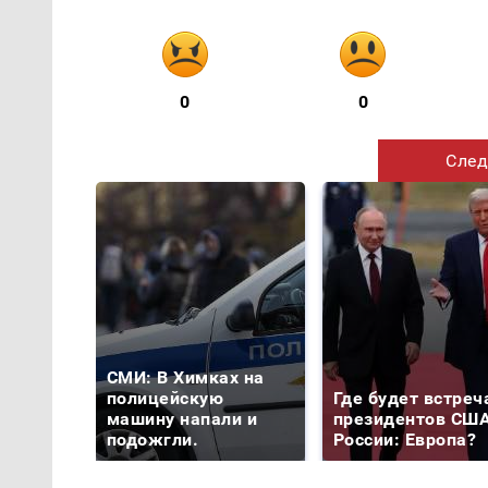
0
0
След
СМИ: В Химках на
полицейскую
Где будет встреч
машину напали и
президентов США
подожгли.
России: Европа?