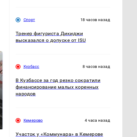
Спорт
18 часов назад
Тренер фигуриста Дикиджи
высказался о допуске от ISU
Кузбасс
8 часов назад
В Кузбассе за год резко сократили
финансирование малых коренных
народов
Не ешьте эту
Как выглядит место
готовую еду из
крушение вертолета на
Кемерово
4 часа назад
магазина: список
Кавказе: смотреть
Участок у «Коммунара» в Кемерове