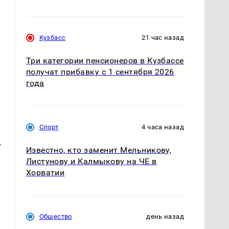
Кузбасс
21 час назад
Три категории пенсионеров в Кузбассе
получат прибавку с 1 сентября 2026
года
Спорт
4 часа назад
у
Известно, кто заменит Мельникову,
Листунову и Калмыкову на ЧЕ в
Хорватии
Общество
день назад