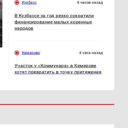
Кузбасс
8 часов назад
В Кузбассе за год резко сократили
финансирование малых коренных
народов
Не ешьте эту
Как выглядит место
готовую еду из
крушение вертолета на
магазина: список
Кавказе: смотреть
Кемерово
4 часа назад
Участок у «Коммунара» в Кемерове
хотят превратить в точку притяжения