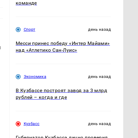
команде
Спорт
день назад
Месси принес победу «Интер Майами»
м
над «Атлетико Сан-Луис»
Экономика
день назад
В Кузбассе построят завод за 3 млрд
рублей – когда и где
Кузбасс
день назад
Губернатор Кузбасса лично проверил