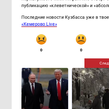
публикацию «клеветнической» и «абсол
Последние новости Кузбасса уже в тво
«Кемерово Live»
0
0
След