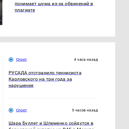
понимает шума из-за обвинений в
Не ешьте эту
В ОАЭ произошло
плагиате
готовую еду из
жестокое убийство
магазина: список
криптомиллионера
Спорт
4 часа назад
РУСАДА отстранило теннисиста
Карловского на три года за
нарушения
Спорт
5 часов назад
Шара Буллет и Шлеменко сойдутся в