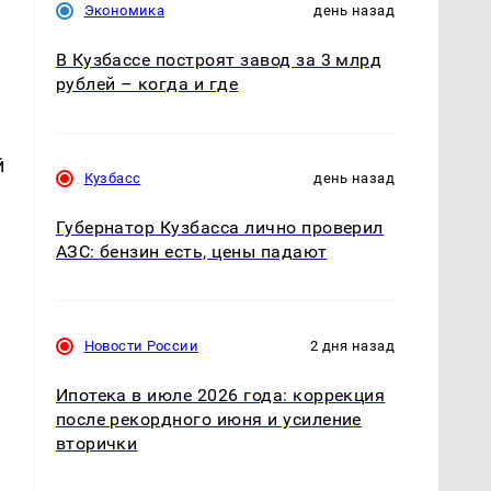
Экономика
день назад
В Кузбассе построят завод за 3 млрд
рублей – когда и где
й
Кузбасс
день назад
Губернатор Кузбасса лично проверил
АЗС: бензин есть, цены падают
Новости России
2 дня назад
Ипотека в июле 2026 года: коррекция
после рекордного июня и усиление
вторички