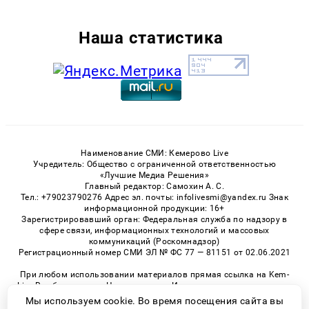
Наша статистика
Наименование СМИ: Кемерово Live
Учредитель: Общество с ограниченной ответственностью
«Лучшие Медиа Решения»
Главный редактор: Самохин А. С.
Тел.: +79023790276 Адрес эл. почты: infolivesmi@yandex.ru Знак
информационной продукции: 16+
Зарегистрировавший орган: Федеральная служба по надзору в
сфере связи, информационных технологий и массовых
коммуникаций (Роскомнадзор)
Регистрационный номер СМИ ЭЛ № ФС 77 — 81151 от 02.06.2021
При любом использовании материалов прямая ссылка на Kem-
Live.Ru обязательна. Цитирование в Интернете возможно только
при наличии письменного разрешения.
Мы используем cookie. Во время посещения сайта вы