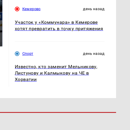
Кемерово
день назад
Участок у «Коммунара» в Кемерове
хотят превратить в точку притяжения
Где будет встреча
Как выглядит место
президентов США и
крушение вертолета на
России: Европа?
Кавказе: смотреть
Спорт
день назад
Известно, кто заменит Мельникову,
Листунову и Калмыкову на ЧЕ в
Хорватии