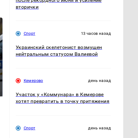
после рекордного июня и усиление
вторички
Спорт
13 часов назад
Украинский скелетонист возмущен
нейтральным статусом Валиевой
Где будет встреча
Кемерово
день назад
Как выглядит место
президентов США и
крушение вертолета на
России: Европа?
Кавказе: смотреть
Участок у «Коммунара» в Кемерове
хотят превратить в точку притяжения
Спорт
день назад