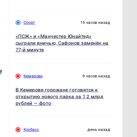
Спорт
15 часов назад
«ПСЖ» и «Манчестер Юнайтед»
сыграли вничью, Сафонов заменён на
77-й минуте
у
Кемерово
9 часов назад
В Кемерове горожане готовятся к
открытию нового парка за 1,2 млрд
рублей — фото
Кузбасс
день назад