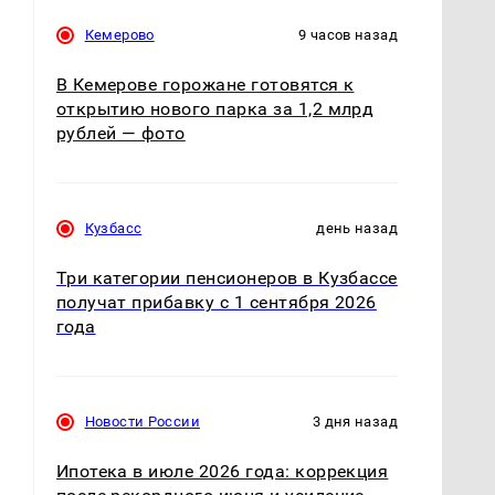
Кемерово
9 часов назад
В Кемерове горожане готовятся к
открытию нового парка за 1,2 млрд
рублей — фото
Кузбасс
день назад
Три категории пенсионеров в Кузбассе
получат прибавку с 1 сентября 2026
года
Новости России
3 дня назад
Ипотека в июле 2026 года: коррекция