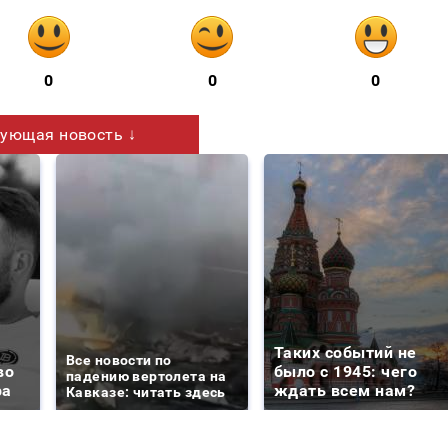
0
0
0
ующая новость ↓
Таких событий не
Все новости по
во
было с 1945: чего
падению вертолета на
ра
ждать всем нам?
Кавказе: читать здесь