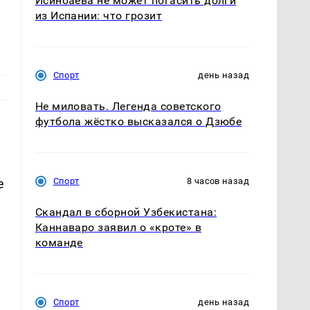
Исинбаева не может погасить долги
из Испании: что грозит
Спорт
день назад
Не миловать. Легенда советского
футбола жёстко высказался о Дзюбе
Спорт
8 часов назад
е
Скандал в сборной Узбекистана:
Каннаваро заявил о «кроте» в
команде
Спорт
день назад