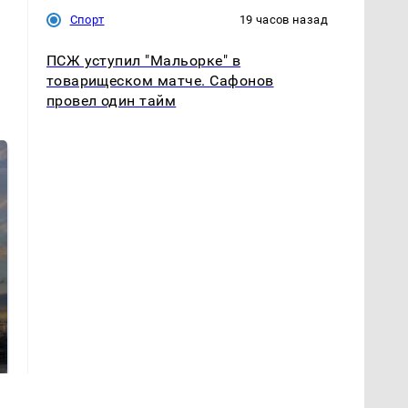
Спорт
19 часов назад
ПСЖ уступил "Мальорке" в
товарищеском матче. Сафонов
провел один тайм
СМИ: В Химках на
полицейскую
В магазинах России
машину напали и
ажиотаж из-за этого
подожгли.
продукта: что купить?