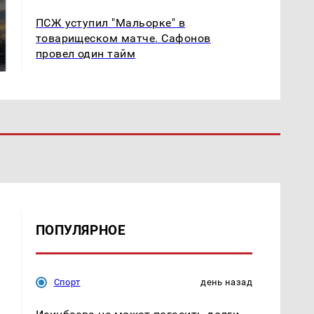
СМИ: В Химках на
ПСЖ уступил "Мальорке" в
полицейскую
В магазинах России
товарищеском матче. Сафонов
машину напали и
ажиотаж из-за этого
провел один тайм
подожгли.
продукта: что купить?
ПОПУЛЯРНОЕ
Спорт
день назад