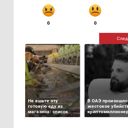
0
0
След
Не ешьте эту
В ОАЭ произошло
готовую еду из
жестокое убийст
магазина: список
криптомиллионе