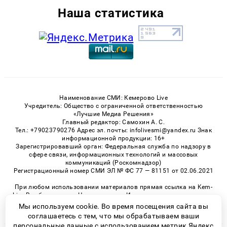
Наша статистика
Наименование СМИ: Кемерово Live
Учредитель: Общество с ограниченной ответственностью
«Лучшие Медиа Решения»
Главный редактор: Самохин А. С.
Тел.: +79023790276 Адрес эл. почты: infolivesmi@yandex.ru Знак
информационной продукции: 16+
Зарегистрировавший орган: Федеральная служба по надзору в
сфере связи, информационных технологий и массовых
коммуникаций (Роскомнадзор)
Регистрационный номер СМИ ЭЛ № ФС 77 — 81151 от 02.06.2021
При любом использовании материалов прямая ссылка на Kem-
Live.Ru обязательна. Цитирование в Интернете возможно только
при наличии письменного разрешения.
Мы используем cookie. Во время посещения сайта вы
соглашаетесь с тем, что мы обрабатываем ваши
персональные данные с использованием метрик Яндекс